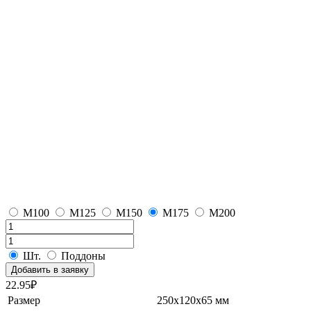
М100
М125
М150
М175
М200
Шт.
Поддоны
Добавить в заявку
22.95
₽
Размер
250х120х65 мм