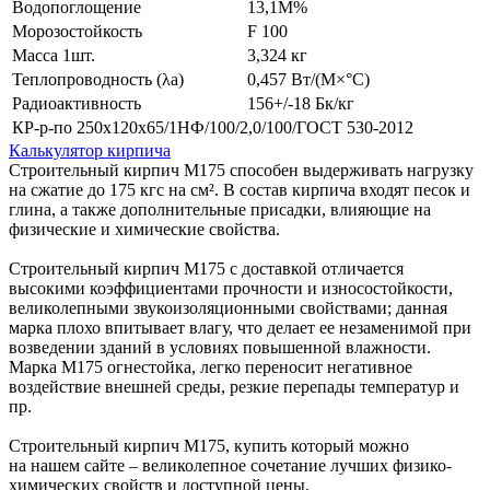
Водопоглощение
13,1М%
Морозостойкость
F 100
Масса 1шт.
3,324 кг
Теплопроводность (λa)
0,457 Вт/(М×°С)
Радиоактивность
156+/-18 Бк/кг
КР-р-по 250х120х65/1НФ/100/2,0/100/ГОСТ 530-2012
Калькулятор кирпича
Строительный кирпич М175 способен выдерживать нагрузку
на сжатие до 175 кгс на см². В состав кирпича входят песок и
глина, а также дополнительные присадки, влияющие на
физические и химические свойства.
Строительный кирпич М175 с доставкой отличается
высокими коэффициентами прочности и износостойкости,
великолепными звукоизоляционными свойствами; данная
марка плохо впитывает влагу, что делает ее незаменимой при
возведении зданий в условиях повышенной влажности.
Марка М175 огнестойка, легко переносит негативное
воздействие внешней среды, резкие перепады температур и
пр.
Строительный кирпич М175, купить который можно
на нашем сайте – великолепное сочетание лучших физико-
химических свойств и доступной цены.